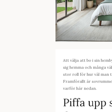
Att välja att bo i sin hem
sig hemma och många välje
stor roll för hur väl man 
Framförallt är sovrummet
varför här nedan.
Piffa up