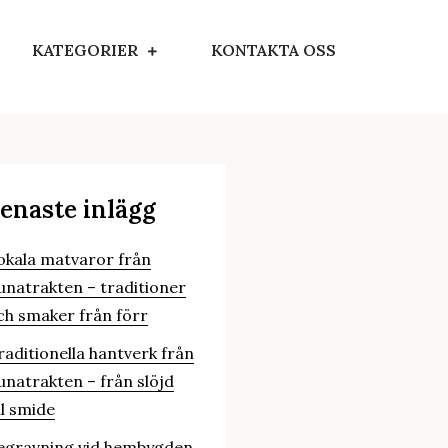
KATEGORIER
KONTAKTA OSS
enaste inlägg
okala matvaror från
unatrakten – traditioner
ch smaker från förr
raditionella hantverk från
unatrakten – från slöjd
ll smide
egravning vid hembygden