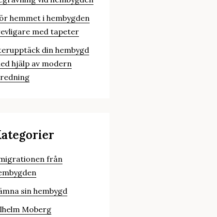
ör hemmet i hembygden
revligare med tapeter
terupptäck din hembygd
ed hjälp av modern
nredning
ategorier
migrationen från
embygden
ämna sin hembygd
ilhelm Moberg