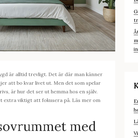
G
t
Å
m
i
bygd är alltid trevligt. Det är där man känner
r att bo kvar livet ut. Men det som spelar
K
trivs, är hur det ser ut hemma hos en själv.
 extra viktigt att fokusera på. Läs mer om
E
h
p sovrummet med
L
V