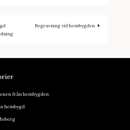
ygd
Begravning vid hembygden
edning
n
orier
ionen från hembygden
in hembygd
 Moberg