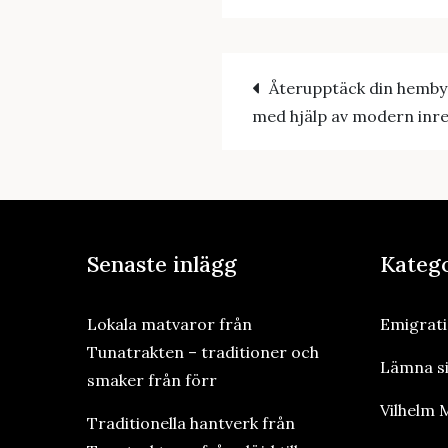
Post
Återupptäck din hemb
med hjälp av modern inr
navigatio
Senaste inlägg
Kateg
Lokala matvaror från
Emigrat
Tunatrakten – traditioner och
Lämna s
smaker från förr
Vilhelm
Traditionella hantverk från