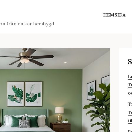
HEMSIDA
ion från en kär hembygd
S
L
T
o
T
T
ti
B