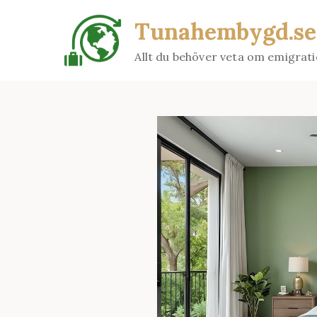
Skip
Tunahembygd.se
to
content
Allt du behöver veta om emigrat