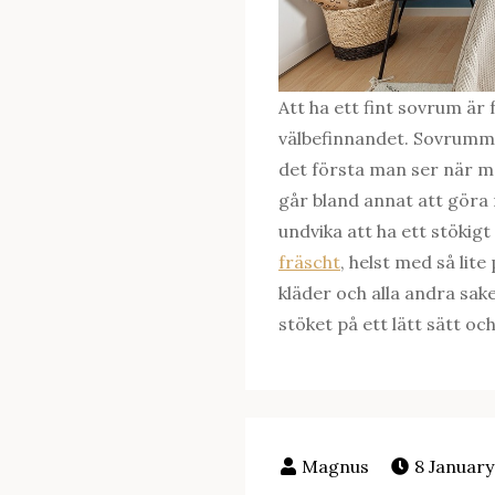
Att ha ett fint sovrum är f
välbefinnandet. Sovrumm
det första man ser när m
går bland annat att göra
undvika att ha ett stökig
fräscht
, helst med så lit
kläder och alla andra sa
stöket på ett lätt sätt oc
8 January