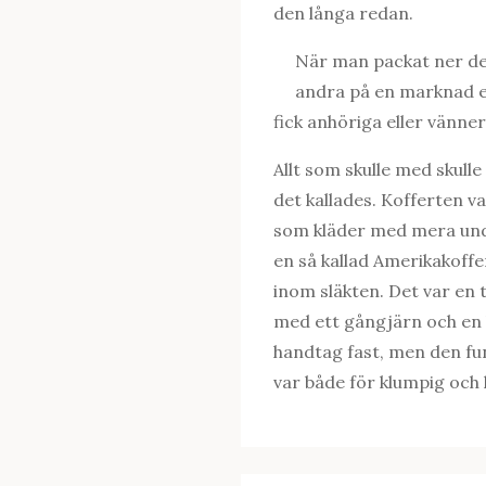
den långa redan.
När man packat ner det
andra på en marknad ell
fick anhöriga eller vänne
Allt som skulle med skulle 
det kallades. Kofferten v
som kläder med mera und
en så kallad Amerikakoffer
inom släkten. Det var en 
med ett gångjärn och en l
handtag fast, men den fu
var både för klumpig och 