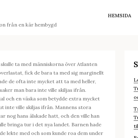
HEMSIDA
ion från en kär hembygd
S
m skulle ta med människorna över Atlanten
 överlastat, fick de bara ta med sig marginellt
L
ade de ofta inte mycket att ta med heller,
T
aker man bara inte ville skiljas ifrån.
o
jal och en väska som betydde extra mycket
 inte ville skiljas ifrån. Mannens stora
T
ar nog hans älskade hatt, och den ville han
T
lle bringa tur i det nya landet. Barnen hade
ti
m de lekte med och som kunde roa dem under
B