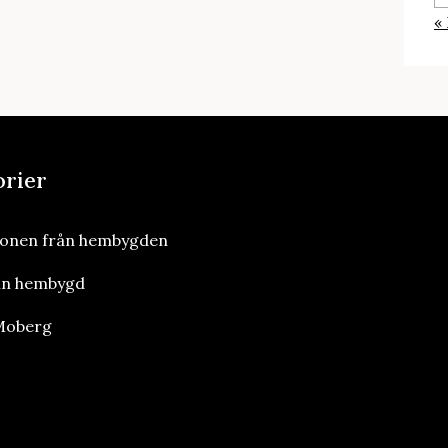
«
orier
ionen från hembygden
in hembygd
 Moberg