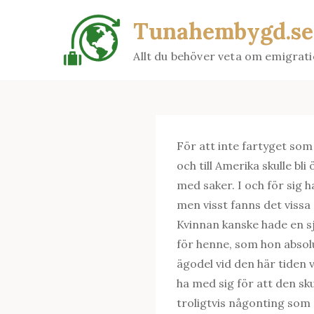
Skip
Tunahembygd.se
to
content
Allt du behöver veta om emigrat
För att inte fartyget so
och till Amerika skulle bli
med saker. I och för sig h
men visst fanns det vissa s
Kvinnan kanske hade en s
för henne, som hon absolut
ägodel vid den här tiden v
ha med sig för att den sku
troligtvis någonting so