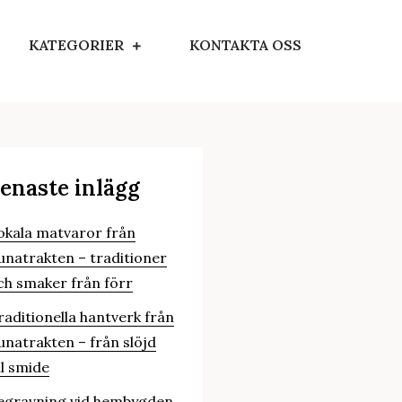
KATEGORIER
KONTAKTA OSS
enaste inlägg
okala matvaror från
unatrakten – traditioner
ch smaker från förr
raditionella hantverk från
unatrakten – från slöjd
ll smide
egravning vid hembygden