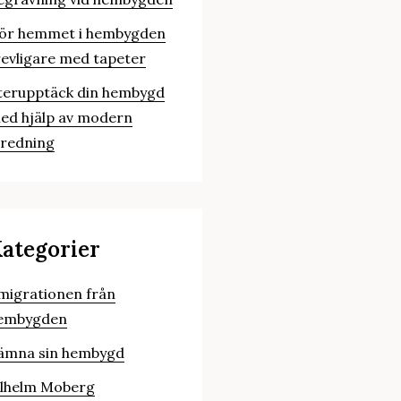
ör hemmet i hembygden
revligare med tapeter
terupptäck din hembygd
ed hjälp av modern
nredning
ategorier
migrationen från
embygden
ämna sin hembygd
ilhelm Moberg