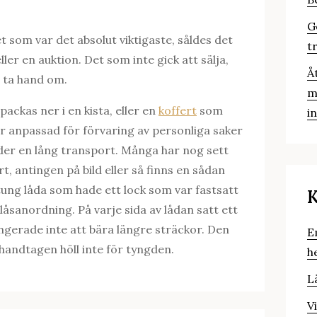
G
 som var det absolut viktigaste, såldes det
t
er en auktion. Det som inte gick att sälja,
Å
r ta hand om.
m
packas ner i en kista, eller en
koffert
som
i
ar anpassad för förvaring av personliga saker
er en lång transport. Många har nog sett
t, antingen på bild eller så finns en sådan
tung låda som hade ett lock som var fastsatt
K
åsanordning. På varje sida av lådan satt ett
ngerade inte att bära längre sträckor. Den
E
handtagen höll inte för tyngden.
h
L
V